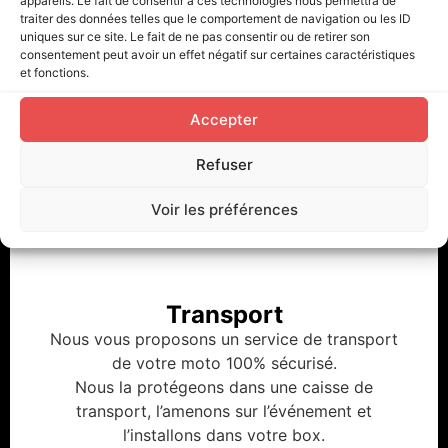
appareils. Le fait de consentir à ces technologies nous permettra de
traiter des données telles que le comportement de navigation ou les ID
Equipement & pièces détachées
uniques sur ce site. Le fait de ne pas consentir ou de retirer son
consentement peut avoir un effet négatif sur certaines caractéristiques
Du slidder à la combinaison, nous vous
et fonctions.
proposons différents équipements pour profiter
pleinement de votre roulage, que ce soit à l’achat
Accepter
ou à la location (valable sur certaines pièces).
Equipement & pièces détachées
Refuser
Profitez de nombreuses pièces à disposition
(paquettes de frein,…), nos mécaniciens sont la
Voir les préférences
pour vous conseiller !
Transport
Nous vous proposons un service de transport
de votre moto 100% sécurisé.
Nous la protégeons dans une caisse de
transport, l’amenons sur l’événement et
l’installons dans votre box.