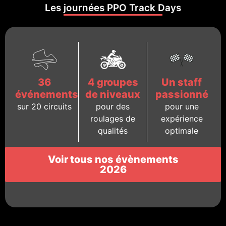
Les journées PPO Track Days
36
4 groupes
Un staff
événements
de niveaux
passionné
sur 20 circuits
pour des
pour une
roulages de
expérience
qualités
optimale
Voir tous nos évènements
2026