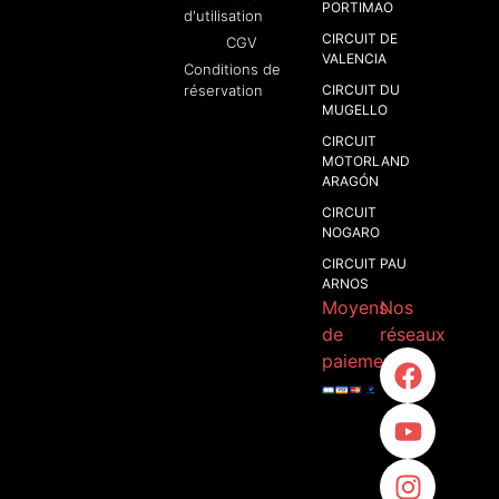
PORTIMAO
d'utilisation
CIRCUIT DE
CGV
VALENCIA
Conditions de
réservation
CIRCUIT DU
MUGELLO
CIRCUIT
MOTORLAND
ARAGÓN​
CIRCUIT
NOGARO
CIRCUIT PAU
ARNOS
Moyens
Nos
de
réseaux
paiement