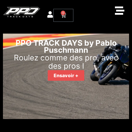
0
PPO TRACK DAYS by Pablo
Puschmann
Roulez comme des pro, avec
des pros l
Ensavoir +