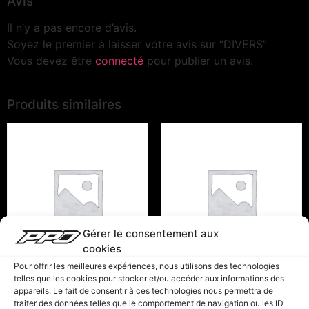
Avis
Il n’y a pas encore d’avis.
Soyez le premier à laisser votre avis sur “DIVERS”
Vous devez être
connecté
pour publier un avis.
Produits similaires
Gérer le consentement aux
cookies
Pour offrir les meilleures expériences, nous utilisons des technologies
telles que les cookies pour stocker et/ou accéder aux informations des
FRAIS
ESCOMPTE
appareils. Le fait de consentir à ces technologies nous permettra de
traiter des données telles que le comportement de navigation ou les ID