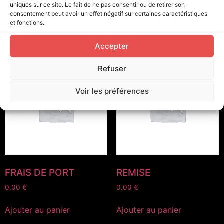
0.00
€
0.00
€
uniques sur ce site. Le fait de ne pas consentir ou de retirer son
consentement peut avoir un effet négatif sur certaines caractéristiques
Ajouter au panier
Ajouter au panier
et fonctions.
Accepter
Refuser
Voir les préférences
FRAIS DE PORT
REMISE
0.00
€
0.00
€
Ajouter au panier
Ajouter au panier