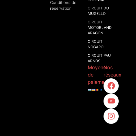
Conditions de
réservation
CIRCUIT DU
MUGELLO
CIRCUIT
MOTORLAND
ARAGÓN​
CIRCUIT
NOGARO
CIRCUIT PAU
ARNOS
Moyens
Nos
de
réseaux
paiement